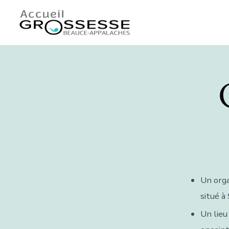
Skip
to
content
Un orga
situé à
Un lieu