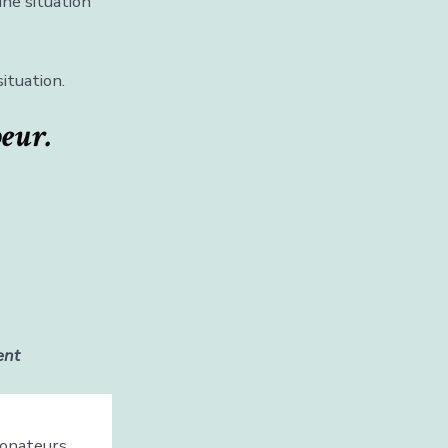
une situation
ituation.
oeur.
ent
donateurs,