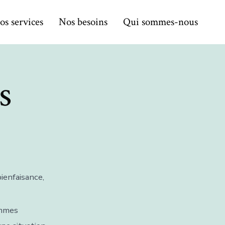
os services
Nos besoins
Qui sommes-nous
s
enfaisance,
emmes