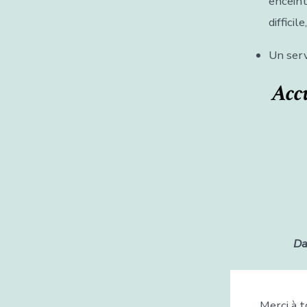
enceint
difficil
Un serv
Accu
Da
Merci à t